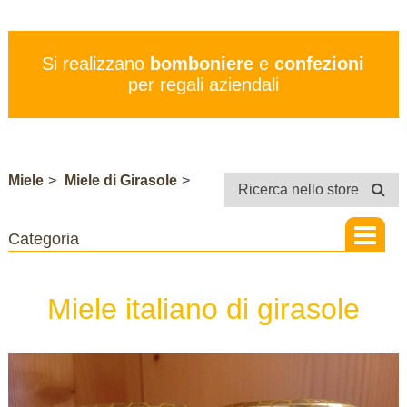
PREZZI
SERVIZI
Si realizzano
bomboniere
e
confezioni
CONTATTI
per regali aziendali
STORE
Miele
>
Miele di Girasole
>
Ricerca nello store
Miele italiano di girasole