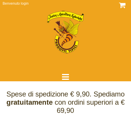
Benvenuto
login
HOME
Spese di spedizione € 9,90. Spediamo
DOVE SIAMO
gratuitamente
con ordini superiori a €
69,90
CHI SIAMO
COME LAVORIAMO