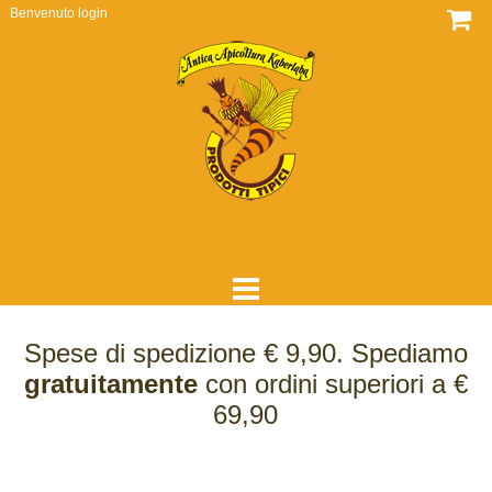
Benvenuto
login
HOME
Spese di spedizione € 9,90. Spediamo
DOVE SIAMO
gratuitamente
con ordini superiori a €
69,90
CHI SIAMO
COME LAVORIAMO