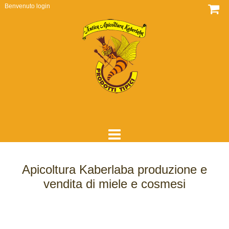
Benvenuto
login
HOME
Apicoltura Kaberlaba produzione e
DOVE SIAMO
vendita di miele e cosmesi
CHI SIAMO
COME LAVORIAMO