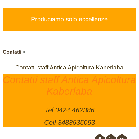
PREZZI
SERVIZI
Produciamo solo eccellenze
CONTATTI
STORE
Contatti
>
Contatti staff Antica Apicoltura Kaberlaba
Contatti staff Antica Apicoltura
Kaberlaba
Tel 0424 462386
Cell 3483535093