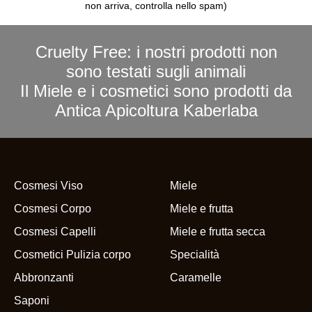
non arriva, controlla nello spam)
Cruelty Free: i nostri prodotti non
sono testati sugli animali
Il Miele e i cosmetici sono prodotti da
Antica Apicoltura Kaberlaba
Cosmesi Viso
Miele
Cosmesi Corpo
Miele e frutta
Cosmesi Capelli
Miele e frutta secca
Cosmetici Pulizia corpo
Specialità
Abbronzanti
Caramelle
Saponi