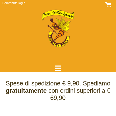
Benvenuto
login
HOME
Spese di spedizione € 9,90. Spediamo
DOVE SIAMO
gratuitamente
con ordini superiori a €
69,90
CHI SIAMO
COME LAVORIAMO