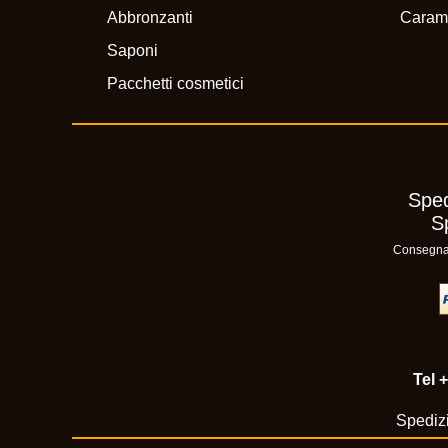
Abbronzanti
Caram
Saponi
Pacchetti cosmetici
Sped
S
Consegna n
Tel
+
Spedizi