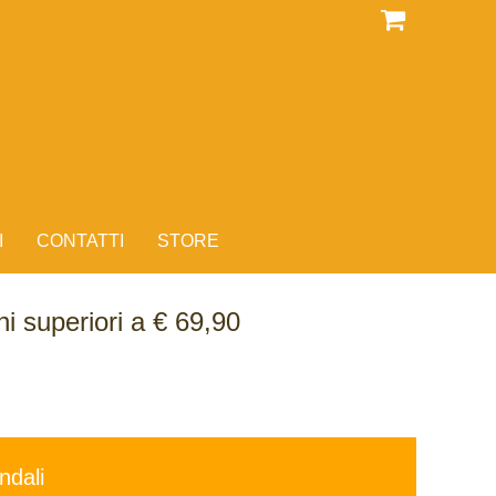
I
CONTATTI
STORE
i superiori a € 69,90
ndali