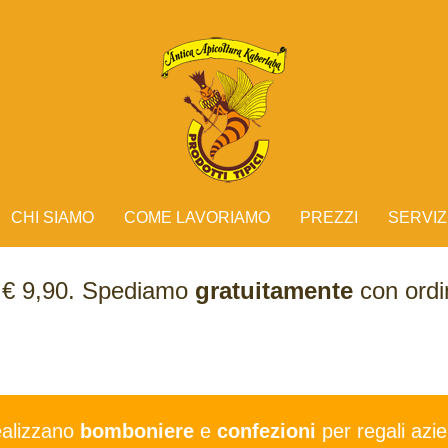
CHI SIAMO
COME LAVORIAMO
PREZZI
SERVIZ
e € 9,90. Spediamo
gratuitamente
con ordin
ealizzano
bomboniere
e
confezioni
per regali azie