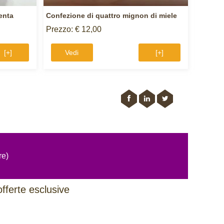
enta
Confezione di quattro mignon di miele
Prezzo: € 12,00
[+]
Vedi
[+]
re)
offerte esclusive