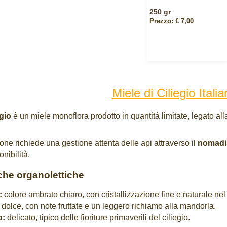
250 gr
Prezzo: € 7,00
Miele di Ciliegio Itali
egio
è un miele monoflora prodotto in quantità limitate, legato alla
ne richiede una gestione attenta delle api attraverso il
nomad
nibilità.
iche organolettiche
:
colore ambrato chiaro, con cristallizzazione fine e naturale ne
dolce, con note fruttate e un leggero richiamo alla mandorla.
o:
delicato, tipico delle fioriture primaverili del ciliegio.