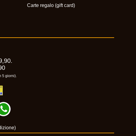
Carte regalo (gift card)
9,90.
90
 5 giorni).
dizione)