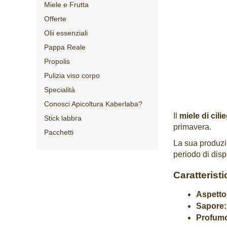
Miele e Frutta
Offerte
Olii essenziali
Pappa Reale
Propolis
Pulizia viso corpo
Specialità
Conosci Apicoltura Kaberlaba?
Il
miele di cili
Stick labbra
primavera.
Pacchetti
La sua produzio
periodo di dispo
Caratterist
Aspetto
Sapore:
Profum