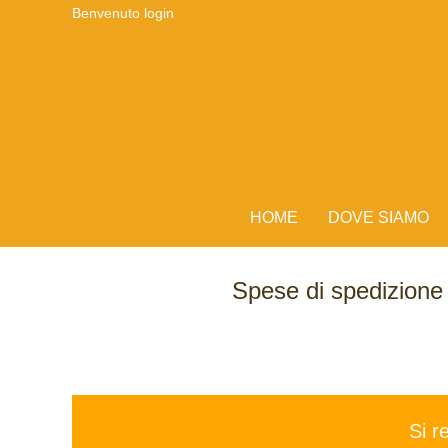
Benvenuto
login
HOME
DOVE SIAMO
Spese di spedizion
Si r