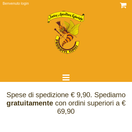
Benvenuto
login
HOME
Spese di spedizione € 9,90. Spediamo
DOVE SIAMO
gratuitamente
con ordini superiori a €
69,90
CHI SIAMO
COME LAVORIAMO