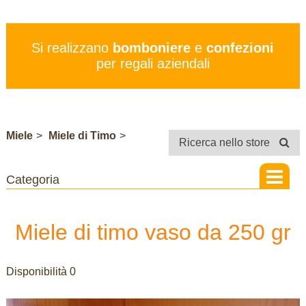
PREZZI
SERVIZI
Si realizzano
bomboniere
e
confezioni
CONTATTI
per regali aziendali
STORE
Miele
>
Miele di Timo
>
Ricerca nello store
Miele di timo vaso da 250 gr
Disponibilità 0