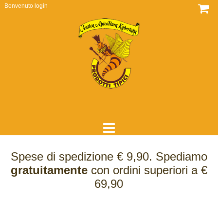
Benvenuto
login
HOME
Spese di spedizione € 9,90. Spediamo
DOVE SIAMO
gratuitamente
con ordini superiori a €
69,90
CHI SIAMO
COME LAVORIAMO