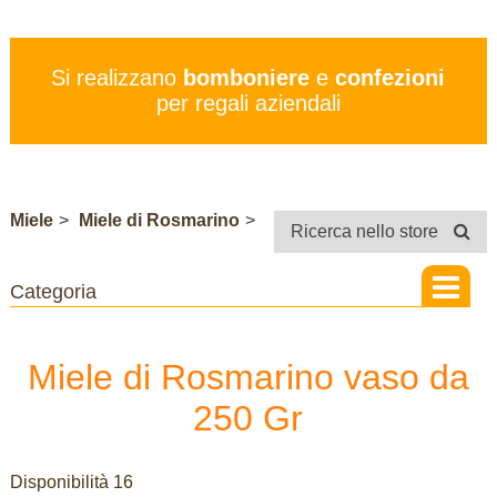
PREZZI
SERVIZI
Si realizzano
bomboniere
e
confezioni
CONTATTI
per regali aziendali
STORE
Miele
>
Miele di Rosmarino
>
Ricerca nello store
Miele di Rosmarino vaso da
250 Gr
Disponibilità 16