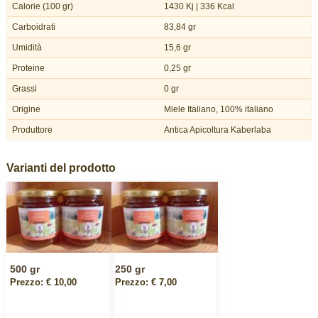
Calorie (100 gr)
1430 Kj | 336 Kcal
Carboidrati
83,84 gr
Umidità
15,6 gr
Proteine
0,25 gr
Grassi
0 gr
Origine
Miele Italiano, 100% italiano
Produttore
Antica Apicoltura Kaberlaba
Varianti del prodotto
500 gr
250 gr
Prezzo: € 10,00
Prezzo: € 7,00