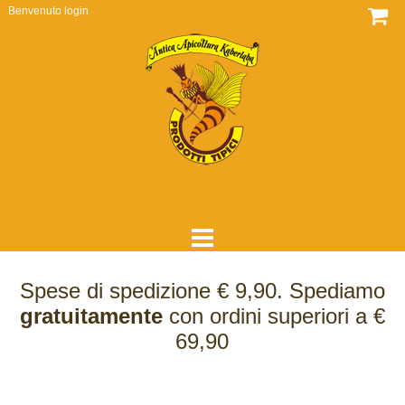
Benvenuto
login
HOME
Spese di spedizione € 9,90. Spediamo
DOVE SIAMO
gratuitamente
con ordini superiori a €
69,90
CHI SIAMO
COME LAVORIAMO