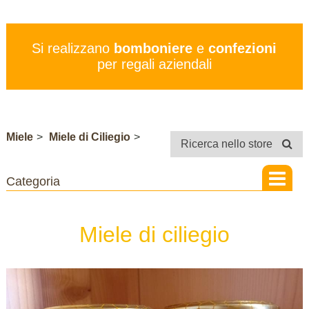
PREZZI
SERVIZI
Si realizzano
bomboniere
e
confezioni
CONTATTI
per regali aziendali
STORE
Miele
>
Miele di Ciliegio
>
Ricerca nello store
Miele di ciliegio