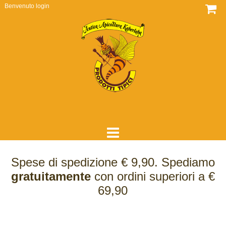
Benvenuto
login
HOME
Spese di spedizione € 9,90. Spediamo
DOVE SIAMO
gratuitamente
con ordini superiori a €
69,90
CHI SIAMO
COME LAVORIAMO