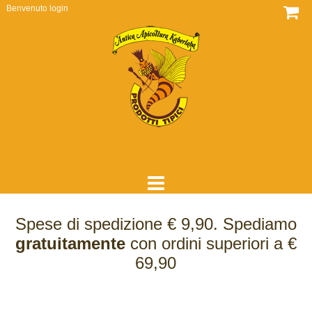
Benvenuto
login
HOME
Spese di spedizione € 9,90. Spediamo
DOVE SIAMO
gratuitamente
con ordini superiori a €
69,90
CHI SIAMO
COME LAVORIAMO