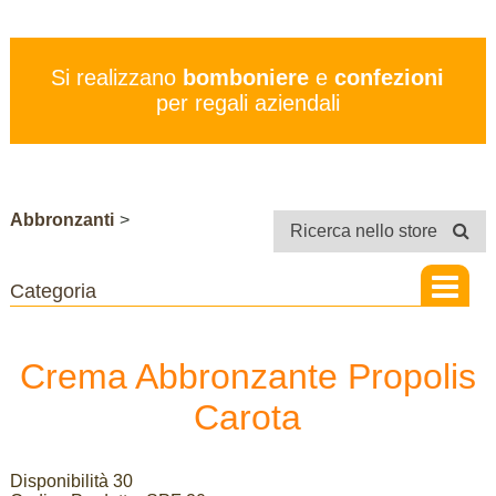
PREZZI
SERVIZI
Si realizzano
bomboniere
e
confezioni
CONTATTI
per regali aziendali
STORE
Abbronzanti
>
Ricerca nello store
Crema Abbronzante Propolis
Carota
Disponibilità 30