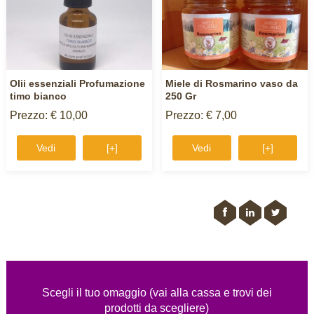
Olii essenziali Profumazione
Miele di Rosmarino vaso da
timo bianco
250 Gr
Prezzo: € 10,00
Prezzo: € 7,00
Vedi
[+]
Vedi
[+]
Scegli il tuo omaggio (vai alla cassa e trovi dei
prodotti da scegliere)