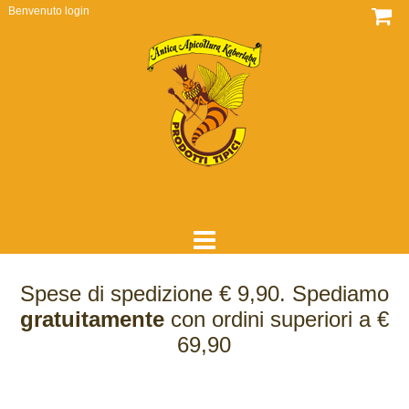
Benvenuto
login
HOME
Spese di spedizione € 9,90. Spediamo
DOVE SIAMO
gratuitamente
con ordini superiori a €
69,90
CHI SIAMO
COME LAVORIAMO