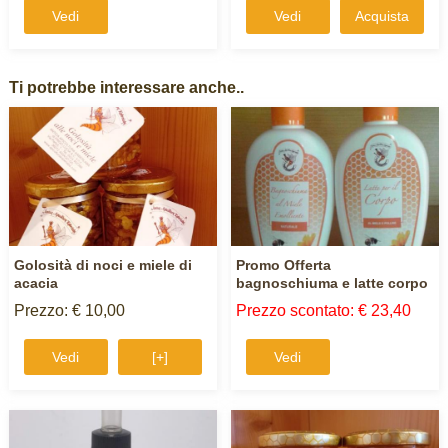
Vedi
Vedi
Acquista
Ti potrebbe interessare anche..
Golosità di noci e miele di
Promo Offerta
acacia
bagnoschiuma e latte corpo
Prezzo: € 10,00
Prezzo scontato: € 23,40
Vedi
[+]
Vedi