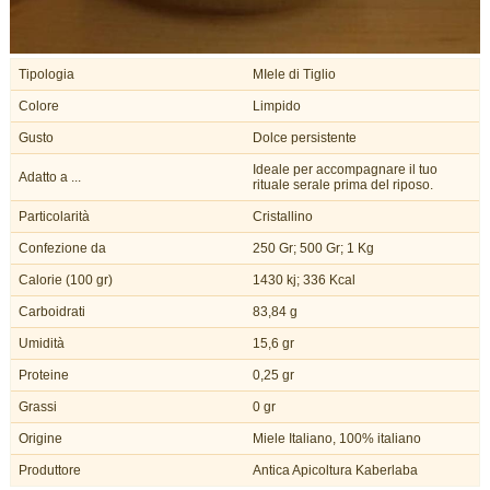
Tipologia
MIele di Tiglio
Colore
Limpido
Gusto
Dolce persistente
Ideale per accompagnare il tuo
Adatto a ...
rituale serale prima del riposo.
Particolarità
Cristallino
Confezione da
250 Gr; 500 Gr; 1 Kg
Calorie (100 gr)
1430 kj; 336 Kcal
Carboidrati
83,84 g
Umidità
15,6 gr
Proteine
0,25 gr
Grassi
0 gr
Origine
Miele Italiano, 100% italiano
Produttore
Antica Apicoltura Kaberlaba