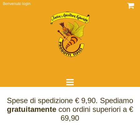
Benvenuto
login
HOME
Spese di spedizione € 9,90. Spediamo
DOVE SIAMO
gratuitamente
con ordini superiori a €
69,90
CHI SIAMO
COME LAVORIAMO