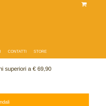
I
CONTATTI
STORE
i superiori a € 69,90
ndali