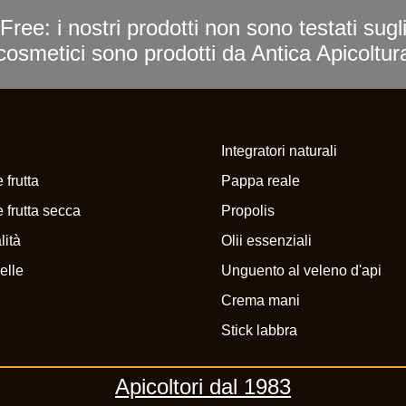
Free: i nostri prodotti non sono testati sugl
i cosmetici sono prodotti da Antica Apicoltu
Integratori naturali
 frutta
Pappa reale
 frutta secca
Propolis
lità
Olii essenziali
elle
Unguento al veleno d'api
Crema mani
Stick labbra
Apicoltori dal 1983