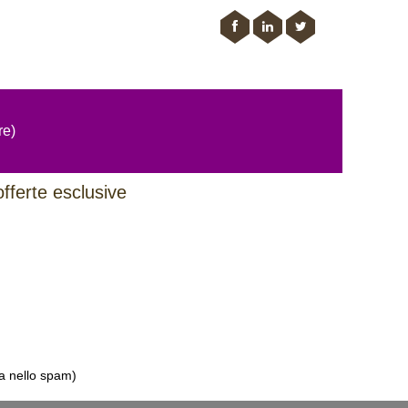
re)
offerte esclusive
la nello spam)