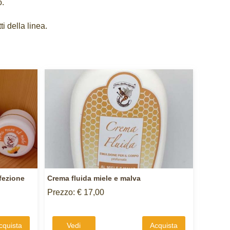
o.
i della linea.
fezione
Crema fluida miele e malva
Prezzo: € 17,00
cquista
Vedi
Acquista