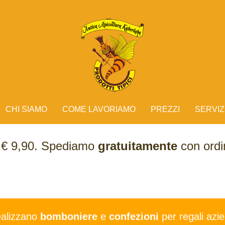
CHI SIAMO
COME LAVORIAMO
PREZZI
SERVIZ
e € 9,90. Spediamo
gratuitamente
con ordin
ealizzano
bomboniere
e
confezioni
per regali azie