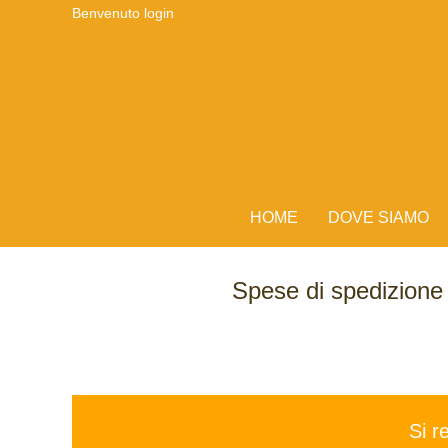
Benvenuto
login
HOME
DOVE SIAMO
Spese di spedizion
Si r