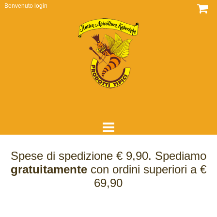
Benvenuto
login
HOME
Spese di spedizione € 9,90. Spediamo
DOVE SIAMO
gratuitamente
con ordini superiori a €
69,90
CHI SIAMO
COME LAVORIAMO