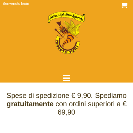
Benvenuto
login
HOME
Spese di spedizione € 9,90. Spediamo
DOVE SIAMO
gratuitamente
con ordini superiori a €
69,90
CHI SIAMO
COME LAVORIAMO