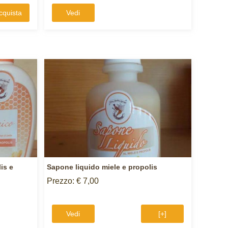
cquista
Vedi
is e
Sapone liquido miele e propolis
Prezzo: € 7,00
Vedi
[+]