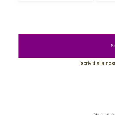
Sc
Iscriviti alla n
(riceverai un