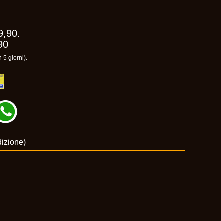
9,90.
90
 5 giorni).
dizione)