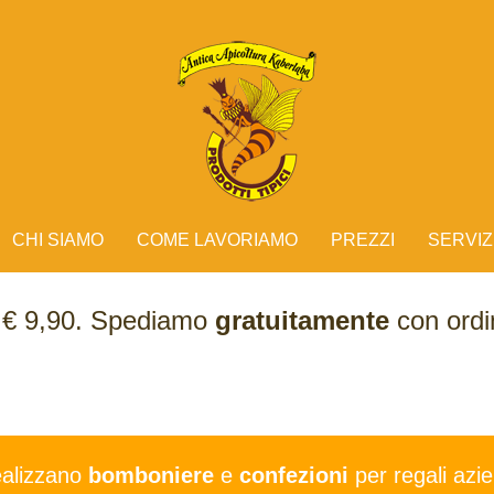
CHI SIAMO
COME LAVORIAMO
PREZZI
SERVIZ
e € 9,90. Spediamo
gratuitamente
con ordin
ealizzano
bomboniere
e
confezioni
per regali azie