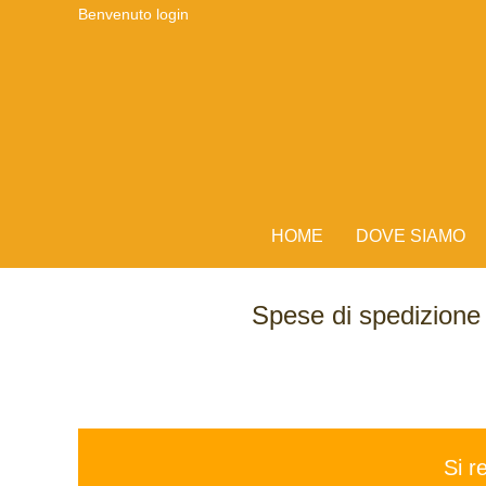
Benvenuto
login
HOME
DOVE SIAMO
Spese di spedizion
Si r