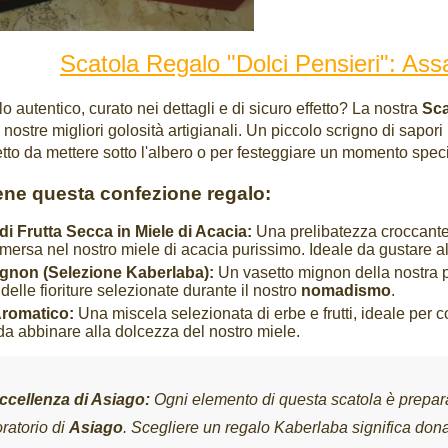
Scatola Regalo "Dolci Pensieri": Ass
o autentico, curato nei dettagli e di sicuro effetto? La nostra
Sca
 nostre migliori golosità artigianali. Un piccolo scrigno di sapori 
tto da mettere sotto l'albero o per festeggiare un momento speci
ene questa confezione regalo:
di Frutta Secca in Miele di Acacia:
Una prelibatezza croccante 
mersa nel nostro miele di acacia purissimo. Ideale da gustare al
ignon (Selezione Kaberlaba):
Un vasetto mignon della nostra pr
delle fioriture selezionate durante il nostro
nomadismo
.
Aromatico:
Una miscela selezionata di erbe e frutti, ideale per 
 da abbinare alla dolcezza del nostro miele.
ccellenza di Asiago:
Ogni elemento di questa scatola è prepara
ratorio di
Asiago
. Scegliere un regalo Kaberlaba significa dona