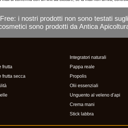
Free: i nostri prodotti non sono testati sugl
i cosmetici sono prodotti da Antica Apicoltu
Integratori naturali
 frutta
Pappa reale
 frutta secca
Propolis
lità
Olii essenziali
elle
Unguento al veleno d'api
Crema mani
Stick labbra