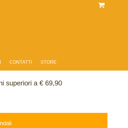
I
CONTATTI
STORE
i superiori a € 69,90
ndali