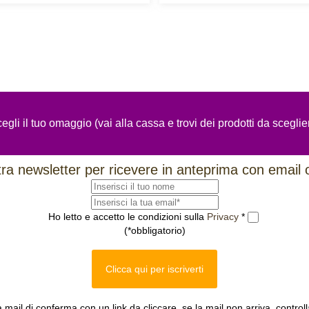
egli il tuo omaggio (vai alla cassa e trovi dei prodotti da sceglie
ostra newsletter per ricevere in anteprima con email 
Ho letto e accetto le condizioni sulla
Privacy
*
(*obbligatorio)
Clicca qui per iscriverti
a mail di conferma con un link da cliccare, se la mail non arriva, control