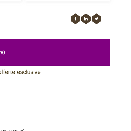
re)
offerte esclusive
la nello spam)