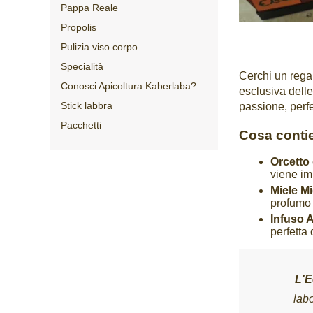
Pappa Reale
Propolis
Pulizia viso corpo
Specialità
Cerchi un regal
Conosci Apicoltura Kaberlaba?
esclusiva delle
Stick labbra
passione, perfe
Pacchetti
Cosa conti
Orcetto 
viene im
Miele M
profumo 
Infuso 
perfetta
L'E
labo