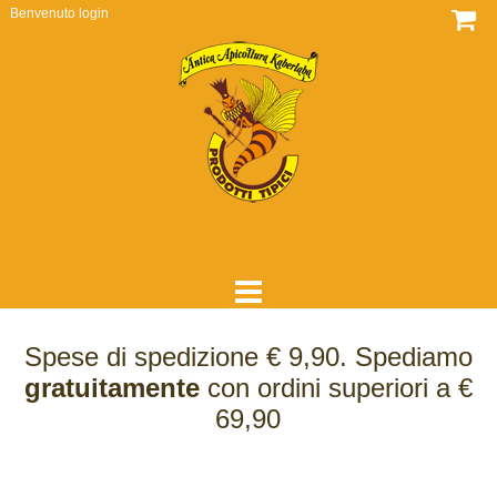
Benvenuto
login
HOME
Spese di spedizione € 9,90. Spediamo
DOVE SIAMO
gratuitamente
con ordini superiori a €
69,90
CHI SIAMO
COME LAVORIAMO