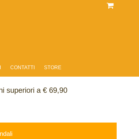
I
CONTATTI
STORE
i superiori a € 69,90
ndali