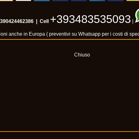
+393483535093
390424462386
| Cell
|
oni anche in Europa ( preventivi su Whatsapp per i costi di spe
Chiuso