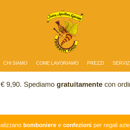
CHI SIAMO
COME LAVORIAMO
PREZZI
SERVIZ
e € 9,90. Spediamo
gratuitamente
con ordin
ealizzano
bomboniere
e
confezioni
per regali azie