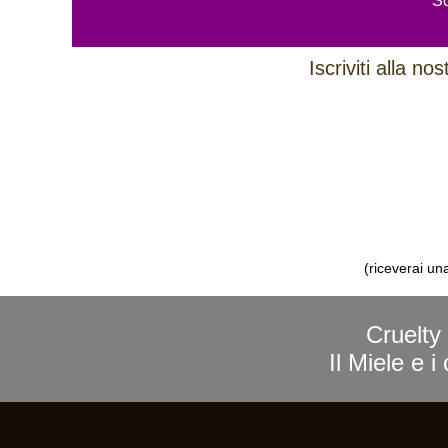
Sc
Iscriviti alla n
(riceverai un
Cruelty 
Il Miele e 