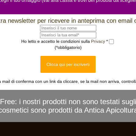
egli il tuo omaggio (vai alla cassa e trovi dei prodotti da sceglie
ostra newsletter per ricevere in anteprima con email 
Ho letto e accetto le condizioni sulla
Privacy
*
(*obbligatorio)
Clicca qui per iscriverti
a mail di conferma con un link da cliccare, se la mail non arriva, control
Free: i nostri prodotti non sono testati sugl
i cosmetici sono prodotti da Antica Apicoltu