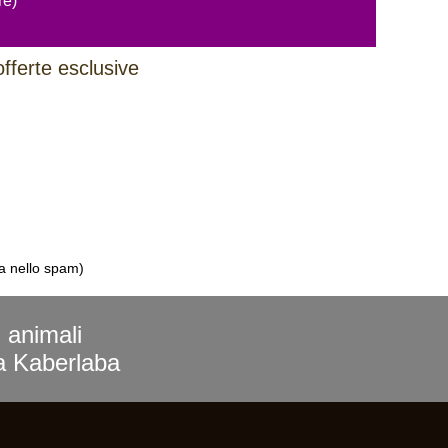
re)
offerte esclusive
la nello spam)
i animali
ra Kaberlaba