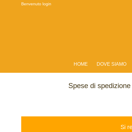
Benvenuto
login
HOME
DOVE SIAMO
Spese di spedizion
Si r