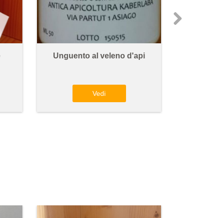
e
Unguento al veleno d'api
Golosi
e 
Vedi