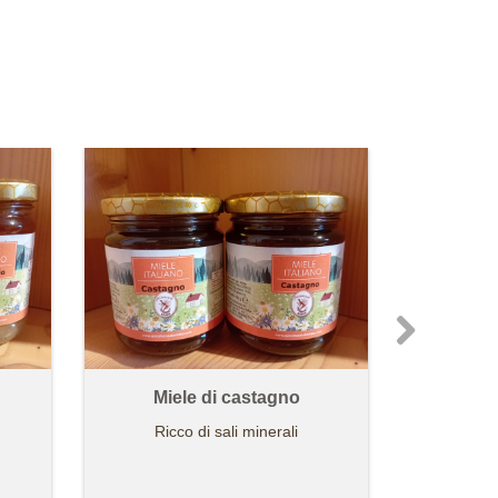
Miele di castagno
Mie
Ricco di sali minerali
Miele d
balsam