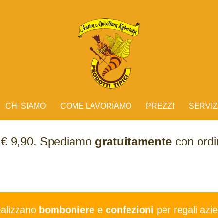
CHI SIAMO
COME LAVORIAMO
PREZZI
SERVIZ
e € 9,90. Spediamo
gratuitamente
con ordin
ealizzano
bomboniere
e
confezioni
per regali azie