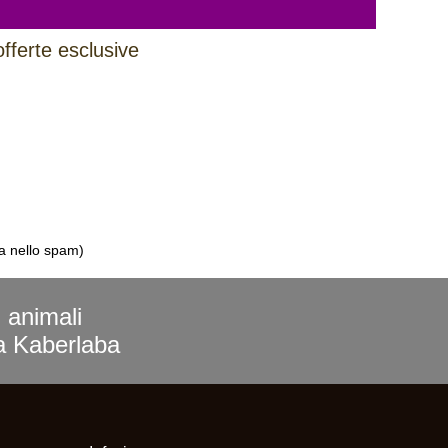
offerte esclusive
la nello spam)
i animali
ra Kaberlaba