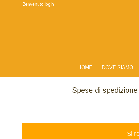
Benvenuto
login
HOME
DOVE SIAMO
Spese di spedizion
Si r