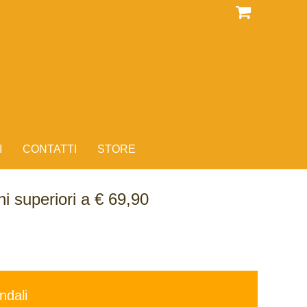
I
CONTATTI
STORE
i superiori a € 69,90
ndali