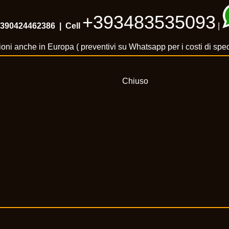
+393483535093
390424462386
| Cell
|
oni anche in Europa ( preventivi su Whatsapp per i costi di spe
Chiuso